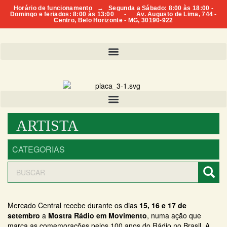
Horário de funcionamento → Segunda a Sábado: 8:00 às 18:00 -
Domingo e feriados: 8:00 às 13:00 - Av. Augusto de Lima, 744 -
Centro, Belo Horizonte - MG, 30190-922
ARTISTA
Mercado Central recebe durante os dias
15, 16 e 17 de
setembro
a
Mostra Rádio em Movimento
, numa ação que
marca as comemorações pelos 100 anos do Rádio no Brasil. A