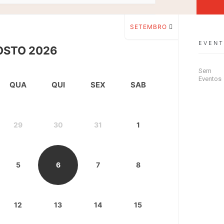
SETEMBRO
EVEN
OSTO 2026
Sem
Eventos
QUA
QUI
SEX
SAB
29
30
31
1
5
6
7
8
12
13
14
15