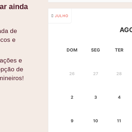
car ainda
JULHO
AG
ada de
icos e
DOM
SEG
TER
rações e
opção de
26
27
28
mineiros!
2
3
4
9
10
11