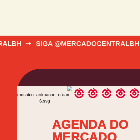
RALBH ➝
SIGA @MERCADOCENTRALBH
AGENDA DO
MERCADO