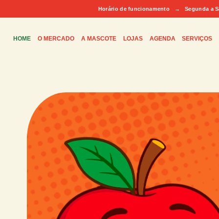
Horário de funcionamento → Segunda a Sába
HOME
O MERCADO
A MASCOTE
LOJAS
AGENDA
SERVIÇOS